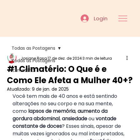
Login
Todas as Postagens
Josiane Rosa
17 de dez. de 2024
3 min de leitura
Todas as Postagens
#1 Climatério: O Que é e
Climatério
Como Ele Afeta a Mulher 40+?
Atualizado:
9 de jan. de 2025
Você tem mais de 40 anos e está sentindo 
alterações no seu corpo e na sua mente, 
como 
lapsos de memória
, 
aumento da 
gordura abdominal
, 
ansiedade
 ou 
vontade 
constante de doces
? Esses sinais, apesar de 
muitas vezes ignorados ou mal interpretados, 