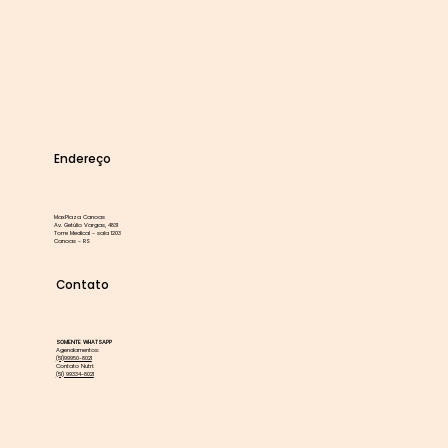
Endereço
MaxPlaza Canoas
Av. Getúlio Vargas, 4831
Torre Medical - sala 1203
Canoas - RS
Contato
SOMENTE WHATSAPP
Agendamentos:
(51)99950-8021
Contato Nutri:
(51) 99334-8021