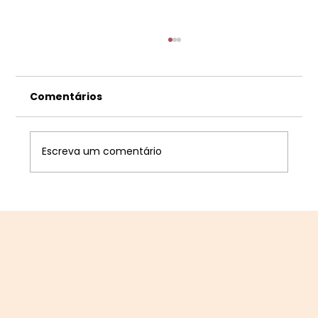
Comentários
Escreva um comentário
#3 Climatério: Alimentos
Funcionais e Fitoterápicos que
Ajudam no Humor, Sono e
Ansiedade